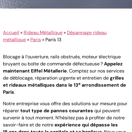
Accueil
»
Rideau Métallique
»
Dépannage rideau
métallique
»
Paris
»
Paris 13
Blocage à l’ouverture, rails obstrués, moteur électrique
bruyant ou boîte de commande défectueuse ?
Appelez
maintenant Eiffel Métallerie
. Comptez sur nos services
de déblocage, réparation urgente et entretien de
grilles
e
et rideaux métalliques dans le 13
arrondissement de
Paris
.
Notre entreprise vous offre des solutions sur mesure pour
réparer
tout type de pannes courantes
qui peuvent
survenir à tout moment. N’hésitez pas à profiter de notre
savoir-faire et de notre
expérience qui dépasse les
15 ans dans toute la capitale et sa banlieue
. Nous vous